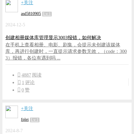
+关注
asd5810905
Lv.1
2024-12-5
创建相册媒体库管理显示3003报错，如何解决
在手机上查看相册、电影、剧集，会提示未创建该媒体
库，再进行创建时，一直提示请求参数无效，（code：300
3）报错，各位有遇到吗 ...
4887
阅读
1
评论
0
赞
+关注
fplei
Lv.1
2024-8-7