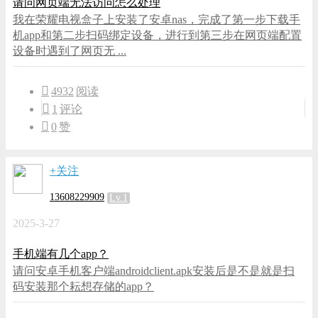
请问网页端无法访问怎么处理
我在荣耀电视盒子上安装了安卓nas，完成了第一步下载手
机app和第二步扫码绑定设备，进行到第三步在网页端配置
设备时遇到了网页无 ...
4932
阅读
1
评论
0
赞
+关注
13608229909
Lv.1
2025-3-27
手机端有几个app？
请问安卓手机客户端androidclient.apk安装后是不是就是扫
码安装那个耘想存储的app？