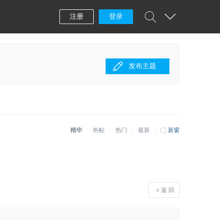
注册
登录
发布主题
精华
|
热帖
|
热门
|
最新
|
新窗
返 回