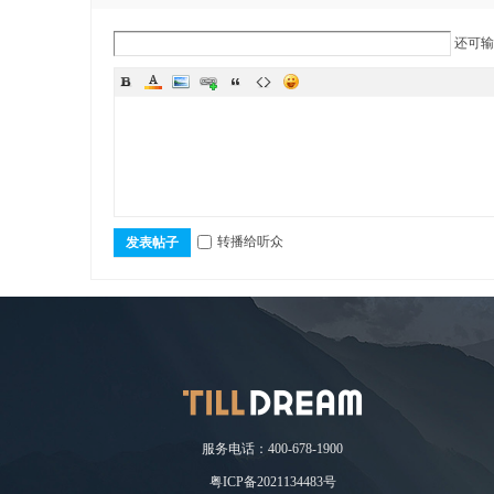
还可
转播给听众
发表帖子
服务电话：400-678-1900
粤ICP备2021134483号