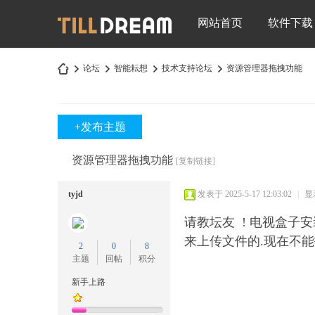
网站首页
软件下载
论坛
智能耘想
技术支持论坛
资源管理器拖拽功能
+发布主题
深
»
›
›
›
资源管理器拖拽功能
[复制链接]
tyjd
发表于 2025-5-17 12:03:02
|
显
请教坛友 ! 电视盒子
来上传文件的.现在不能
2
0
8
主题
回帖
积分
圳
新手上路