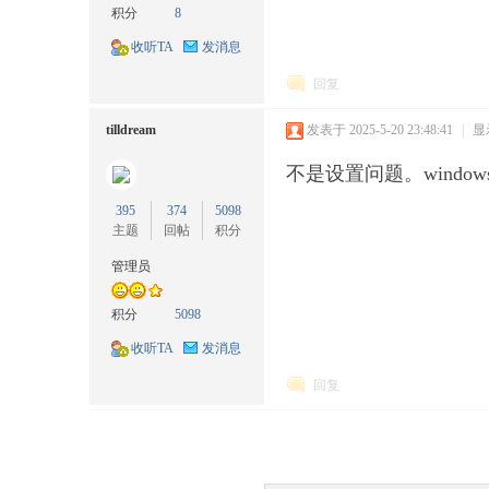
积分
8
收听TA
发消息
回复
tilldream
发表于 2025-5-20 23:48:41
|
显
耘
不是设置问题。wind
395
374
5098
主题
回帖
积分
管理员
积分
5098
收听TA
发消息
想
回复