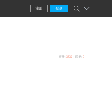
注册
登录
查看:
3832
|
回复:
0