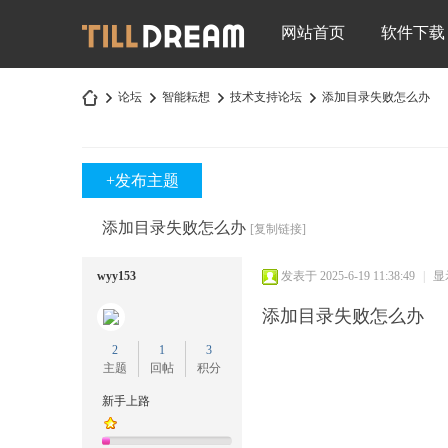
网站首页
软件下载
论坛
智能耘想
技术支持论坛
添加目录失败怎么办
+发布主题
深
»
›
›
›
添加目录失败怎么办
[复制链接]
wyy153
发表于 2025-6-19 11:38:49
|
显
添加目录失败怎么办
2
1
3
主题
回帖
积分
圳
新手上路