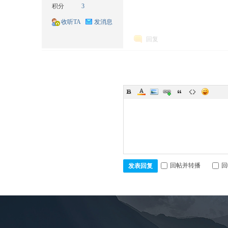
积分
3
收听TA
发消息
回复
耘
回帖并转播
回
发表回复
想