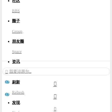
社区
BBS
圈子
Group
朋友圈
Space
资讯
我要说两句..
News
0
刷新
Refresh
0
发现