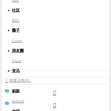
Best
社区
BBS
圈子
Group
朋友圈
Space
资讯
我要说两句..
News
0
刷新
Refresh
0