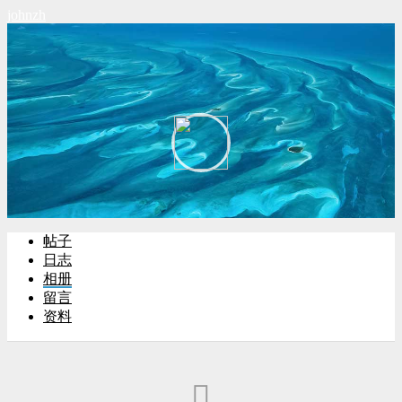
johnzh
帖子
日志
相册
留言
资料