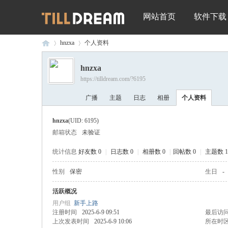
网站首页
软件下载
hnzxa
个人资料
hnzxa
https://tilldream.com/?6195
深
›
›
广播
主题
日志
相册
个人资料
hnzxa
(UID: 6195)
邮箱状态
未验证
统计信息
好友数 0
|
日志数 0
|
相册数 0
|
回帖数 0
|
主题数 1
性别
保密
生日
-
圳
活跃概况
用户组
新手上路
注册时间
2025-6-9 09:51
最后访
上次发表时间
2025-6-9 10:06
所在时