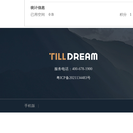
统计信息
已用空间
0 B
积分
1
耘
服务电话：400-678-1900
粤ICP备2021134483号
想
手机版
|