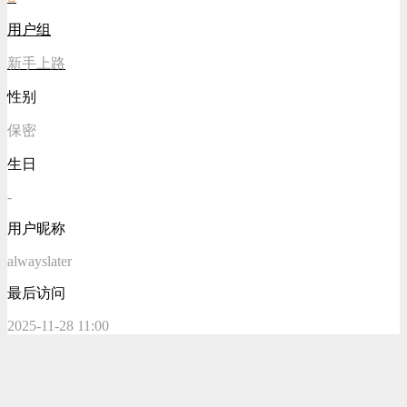
用户组
新手上路
性别
保密
生日
-
用户昵称
alwayslater
最后访问
2025-11-28 11:00