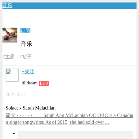
音乐
订阅
音乐
7主题
7帖子
+关注
tilldream
Lv.9
2025-1-21
Solace - Sarah Mclachlan
简介 · · · · · · Sarah Ann McLachlan OC OBC is a Canadia
n singer-songwriter. As of 2015, she had sold over ...