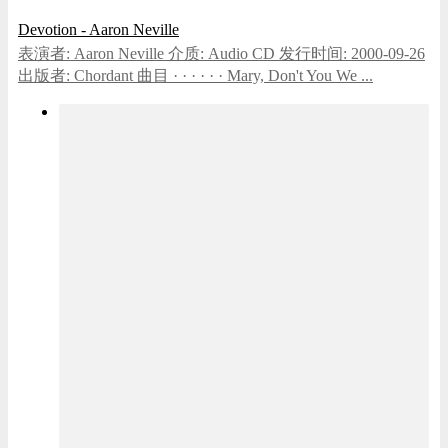
Devotion - Aaron Neville
表演者: Aaron Neville 介质: Audio CD 发行时间: 2000-09-26
出版者: Chordant 曲目 · · · · · · Mary, Don't You We ...