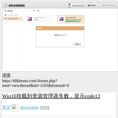
详情
https://tilldream.com//forum.php?
mod=viewthread&tid=1183&fromuid=0
Win10挂载到资源管理器失败，提示code13
关注
alwayslater
Lv.1