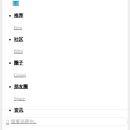
登录
L.0
游客
推荐
Best
社区
BBS
圈子
Group
朋友圈
Space
资讯
我要说两句..
News